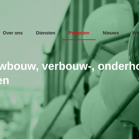
Over ons
Diensten
Projecten
Nieuws
We
uwbouw, verbouw-, onderhou
en