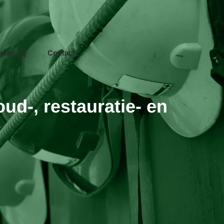
rken bij
Contact
d-, restauratie- en