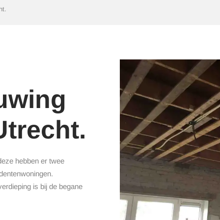
ht.
uwing
trecht.
deze hebben er twee
udentenwoningen.
erdieping is bij de begane