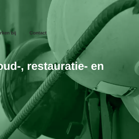
rken bij
Contact
d-, restauratie- en