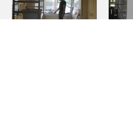
Bouw- en aannemingsbedrijf J. Meken
info@jmekenkamp.nl
035 8885021
06 52006776
KvK: 72769130