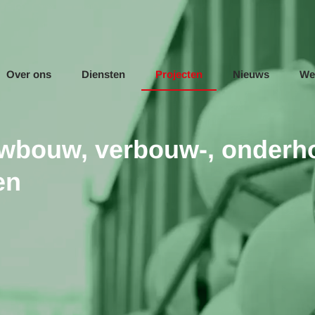
Over ons
Diensten
Projecten
Nieuws
We
uwbouw, verbouw-, onderhou
en