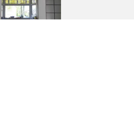
kamp B.V.
Oostergracht 17-05, 3763 LX Soest
Contact
Sponsor
Algemene voorwaarden particulier
Algemene voorwaarden zakelijk
Privacybeleid