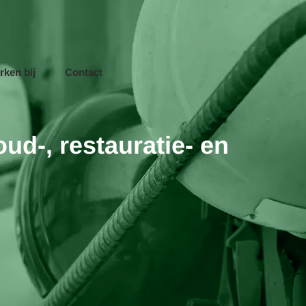
rken bij
Contact
d-, restauratie- en