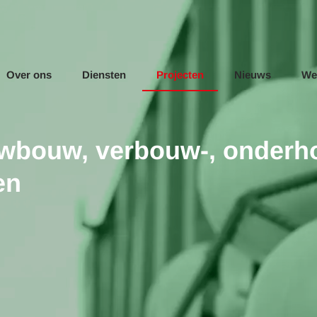
Over ons
Diensten
Projecten
Nieuws
We
uwbouw, verbouw-, onderhou
en